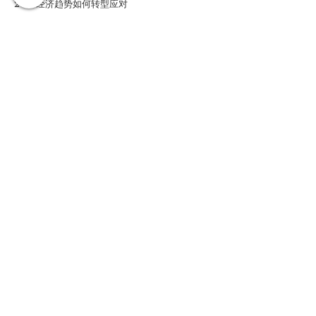
2019经济趋势如何转型应对
车间主任
赖奕洲 PATRICK LUAH
CA (M), ATII (M), FCCA (UK), BA (UK),
(MAICSA 的附属公司)
PATRICK毕业于英国斯特拉斯克莱德大学，是
一名合格的特许会计师，ACCA、MIA、CTIM
会员，MAICSA附属会员。他自 1996 年开始执
业，曾在马来西亚和新加坡的国际会计师事务所
工作。他在 2005/2006 年期间是 MIA 柔佛委