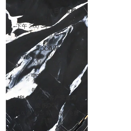
2019 年 3 月 8 日（星期
五）
下午 2:00 - 下午 5:00（下
午 1:30 登记）
正义酒店
https://goo.gl/maps/kyre
KMjNn3D2
中文 English
每人 RM 100
*PLC & ACS 客户受邀席
位 (FOC)*
PLC 和 ACS 客户端的免费
门票