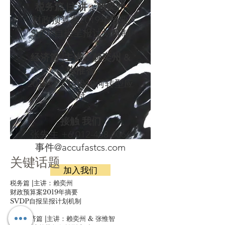
税务篇 |主讲：赖奕州
财政预算案2019年摘要
SVDP自报呈报计划机制
经济篇 |主讲：赖奕州 &
张惟智
2019经济趋势如何转型应
对
接触
我们
张先生
+6 012-488 6066
事件@accufastcs.com
关键话题
加入我们
税务篇 |主讲：赖奕州
财政预算案2019年摘要
SVDP自报呈报计划机制
附加经济篇 |主讲：赖奕州 & 张惟智