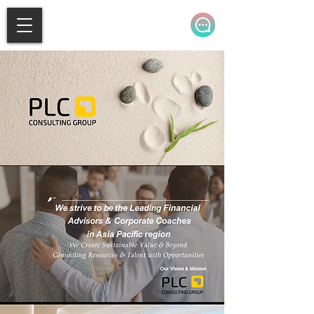
新闻⌄
关于我们⌄
服务⌄